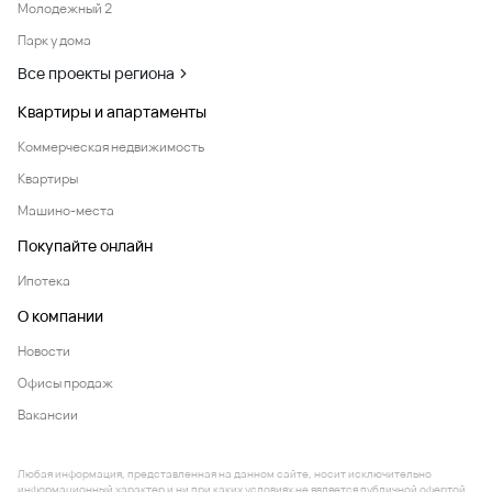
Молодежный 2
Парк у дома
Все проекты региона
Квартиры и апартаменты
Коммерческая недвижимость
Квартиры
Машино-места
Покупайте онлайн
Ипотека
О компании
Новости
Офисы продаж
Вакансии
Любая информация, представленная на данном сайте, носит исключительно
информационный характер и ни при каких условиях не является публичной офертой,