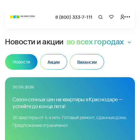
8 (800) 333-7-111
Новости
Новости и акции
во всех городах
Новости
Акции
Вакансии
30.06.2026
Сезон сочных цен на квартиры в Краснодаре —
успейте до конца лета!
2К квартиры от 4,4 млн. Готовый ремонт, сданные дома.
Предложение ограничено!