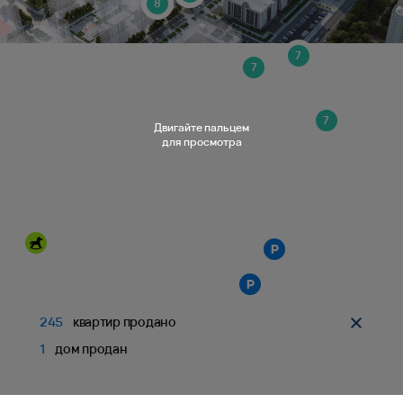
8
7
7
7
Двигайте пальцем
для просмотра
245
квартир продано
1
дом продан