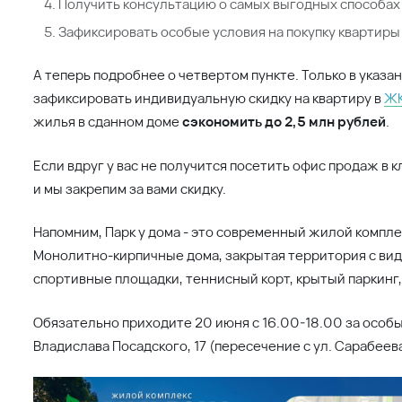
Получить консультацию о самых выгодных способах
Зафиксировать особые условия на покупку квартиры
А теперь подробнее о четвертом пункте. Только в указан
зафиксировать индивидуальную скидку на квартиру в
ЖК
жилья в сданном доме
сэкономить до 2,5 млн рублей
.
Если вдруг у вас не получится посетить офис продаж в к
и мы закрепим за вами скидку.
Напомним, Парк у дома - это современный жилой комплек
Монолитно-кирпичные дома, закрытая территория с ви
спортивные площадки, теннисный корт, крытый паркинг
Обязательно приходите 20 июня с 16.00-18.00 за особым
Владислава Посадского, 17 (пересечение с ул. Сарабеев