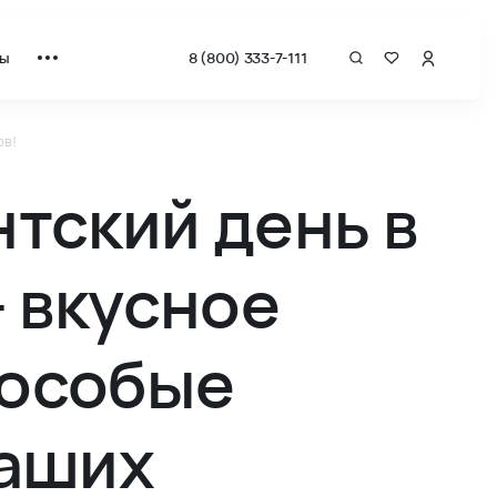
ты
8 (800) 333-7-111
ов!
акции ВКБ-Новостройки - ВКБ-Новостройки
тский день в
- вкусное
 особые
наших