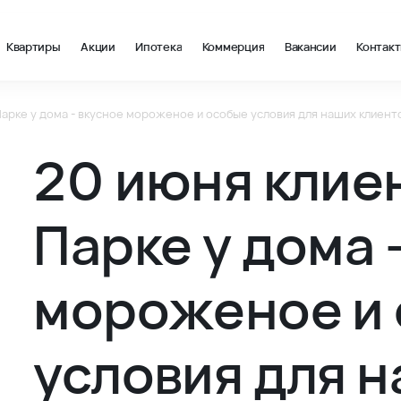
Квартиры
Акции
Ипотека
Коммерция
Вакансии
Контак
Парке у дома - вкусное мороженое и особые условия для наших клиент
ороженое и особые условия для наших клиентов! - Новости и 
20 июня клиен
Парке у дома 
мороженое и
условия для 