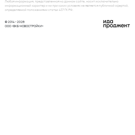
Любая информация, представленная на данном сайте, носит исключительно
информационный характер и ни при каких условиях не является публичной офертой,
определяемой положениями статьи 437 ГК РФ.
© 2014 - 2026
ООО «ВКБ-НОВОСТРОЙКИ»