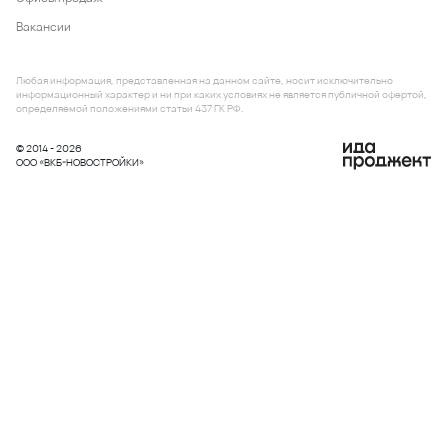
Вакансии
Любая информация, представленная на данном сайте, носит исключительно
информационный характер и ни при каких условиях не является публичной офертой,
определяемой положениями статьи 437 ГК РФ.
© 2014 - 2026
ООО «ВКБ-НОВОСТРОЙКИ»