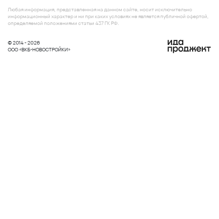
Любая информация, представленная на данном сайте, носит исключительно
информационный характер и ни при каких условиях не является публичной офертой,
определяемой положениями статьи 437 ГК РФ.
© 2014 - 2026
ООО «ВКБ-НОВОСТРОЙКИ»