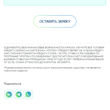
ОСТАВИТЬ ЗАЯВКУ
ОЦЕНИВАЙТЕ СВОИ ФИНАНСОВЫЕ ВОЗМОЖНОСТИ И РИСКИ. ИЗУЧИТЕ ВСЕ УСЛОВИЯ
КРЕДИТА (ЗАЙМА) НА САЙТЕ БАНКА. ИПОТЕКУ ПРЕДОСТАВЛЯЕТ КБ «КУБАНЬ КРЕДИТ»
ООО. ПОЛНАЯ СТОИМОСТЬ КРЕДИТА 17.216% - 18.117%. СТАВКА 3,5% ГОДОВЫХ ПО
ПРОГРАММЕ “ИПОТЕКА ПО-СЕМЕЙНОМУ” ДОСТИГАЕТСЯ ЗА СЧЕТ СУБСИДИРОВАНИЯ
БАЗОВОЙ СТАВКИ ЗАСТРОЙЩИКОМ. СРОК ОТ 5 ДО 30 ЛЕТ. ПЕРВОНАЧАЛЬНЫЙ ВЗНОС
ОТ 20,1%. СУММА ОТ 500 000 ДО 5 МЛН РУБ. НЕ ОФЕРТА.
*Размер ежемесячного платежа носит ознакомительный характер и не является
публичной офертой.
Поделиться