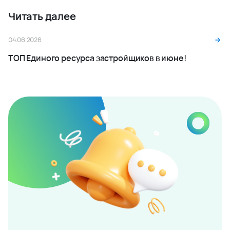
Подписаться
Даю согласие на обработку персональных данных и
подтверждаю, что ознакомлен c
Политикой обработки
персональных данных ООО "ВКБ-Новостройки
Заказать
консультацию
эксперта по
недвижимости
Для вас сделают подбор квартиры по
индивидуальным параметрам
Оставить заявку