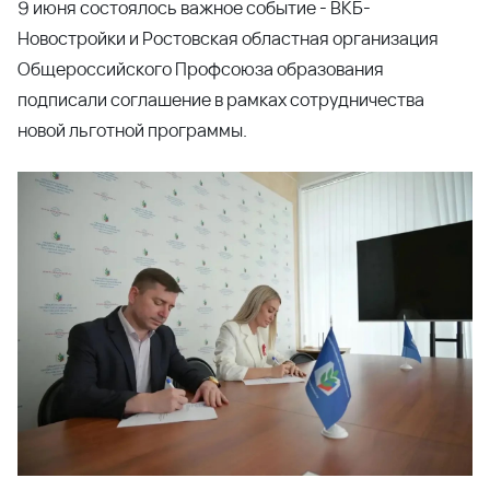
Общероссийского Профсоюза образования
подписали соглашение в рамках сотрудничества
новой льготной программы.
Мы официально запустили механизм адресной
поддержки членов Профсоюза в Ростовской области
при покупке жилья в наших объектах. Это масштабная
инициатива, призванная помочь работникам
образования приобрести собственные квадратные
метры на самых выгодных условиях. Участники
программы при покупке квартиры от ВКБ-Новостройки
получают комплексную поддержку от застройщика:
индивидуальные скидки на квартиры;
сниженная ипотечная ставка от банка-партнера;