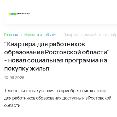
8 (800) 333-7-111
Новости
"Квартира для работников
"Квартира для работников образования Ростовской обла
образования Ростовской области"
- новая социальная программа на
покупку жилья
10.06.2026
Теперь льготные условия на приобретение квартир
для работников образования доступны и в Ростовской
области!
9 июня состоялось важное событие - ВКБ-
Новостройки и Ростовская областная организация