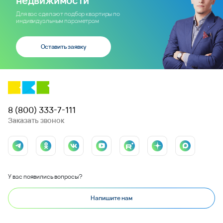
Квартиры и апартаменты
Коммерческая недвижимость
Квартиры
Машино-места
Покупайте онлайн
Ипотека
О компании
Новости
Офисы продаж
Вакансии
Любая информация, представленная на данном сайте, носит исключительно
информационный характер и ни при каких условиях не является публичной офертой,
определяемой положениями статьи 437 ГК РФ.
© 2014 - 2026
ООО «ВКБ-НОВОСТРОЙКИ»