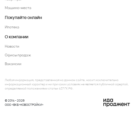
Машино-места
Покупайте онлайн
Ипотека
О компании
Новости
Офисы продаж
Вакансии
Любая информация, представленная на данном сайте, носит исключительно
информационный характер и ни при каких условиях не является публичной офертой,
определяемой положениями статьи 437 ГК РФ.
© 2014 - 2026
ООО «ВКБ-НОВОСТРОЙКИ»