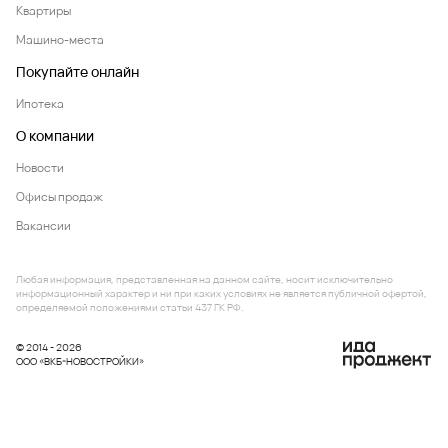
Квартиры
Машино-места
Покупайте онлайн
Ипотека
О компании
Новости
Офисы продаж
Вакансии
Любая информация, представленная на данном сайте, носит исключительно
информационный характер и ни при каких условиях не является публичной офертой,
определяемой положениями статьи 437 ГК РФ.
© 2014 - 2026
ООО «ВКБ-НОВОСТРОЙКИ»