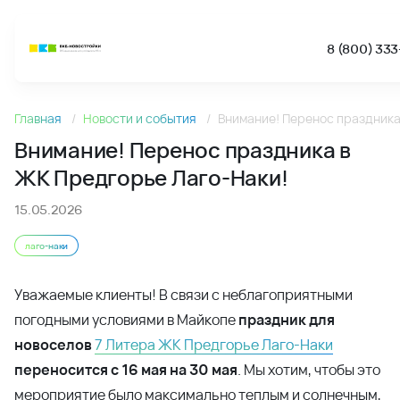
8 (800) 333
Новости
Главная
Новости и события
Внимание! Перенос праздника
Внимание! Перенос праздника в ЖК Предгорье Лаго-Наки
Внимание! Перенос праздника в
ЖК Предгорье Лаго-Наки!
15.05.2026
лаго-наки
Уважаемые клиенты! В связи с неблагоприятными
погодными условиями в Майкопе
праздник для
новоселов
7 Литера ЖК Предгорье Лаго-Наки
переносится с 16 мая на 30 мая
. Мы хотим, чтобы это
мероприятие было максимально теплым и солнечным,