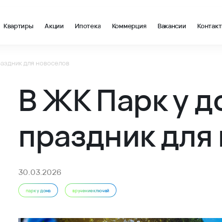
Квартиры
Акции
Ипотека
Коммерция
Вакансии
Контак
раздник для новоселов
овости и акции ВКБ-Новостройки - ВКБ-Новостройки
В ЖК Парк у 
праздник для
30.03.2026
парк у дома
вручение ключей