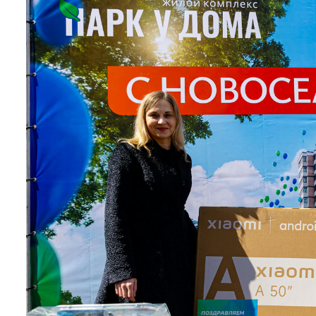
28 марта в жилом комплексе
Парк у дома
царила праздни
Зажигательная музыка от диджея, аквагрим, сладкая ва
литеров
7.1
и
7.2
много приятных сюрпризов.
Кульминацией праздника стал розыгрыш ценных призов 
пылесос, микроволновая печь и много другой бытовой т
Помимо гостей на мероприятии побывали и представит
В жизни наших новоселов начинается новая глава. Их ж
“Краснодар” в одном из лучших жилых комплексов. А мы
Более подробная информация о жилом комплексе по т