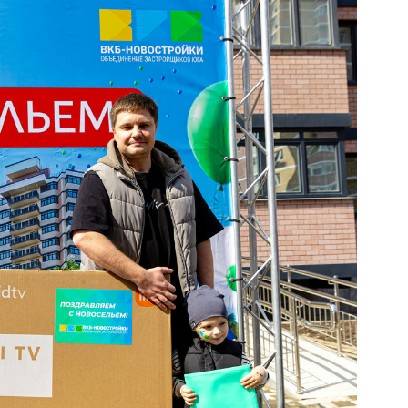
чная атмосфера в честь выдачи ключей новоселам.
та, веселые аниматоры - мы подготовили для жильцов
от застройщика - огромный телевизор, робот-
ехники.
ели СМИ.
дут собственные квартиры на первой линии парка
 желаем им счастья и благополучия!
елефону
8 800 333-7-111