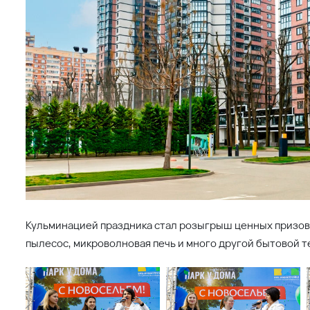
ультацию эксперта по недвижимости
иры по индивидуальным параметрам
Проекты в регионе
Квартиры и апартаменты
Восточный
Коммерческая недвижимость
Молодежный 2
Квартиры
арк у дома
Машино-места
се проекты региона