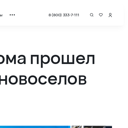
ты
8 (800) 333-7-111
дома прошел
 новоселов