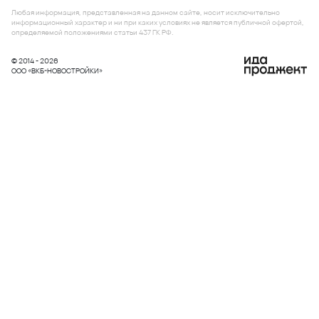
Любая информация, представленная на данном сайте, носит исключительно
информационный характер и ни при каких условиях не является публичной офертой,
определяемой положениями статьи 437 ГК РФ.
© 2014 - 2026
ООО «ВКБ-НОВОСТРОЙКИ»