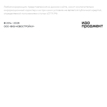
Любая информация, представленная на данном сайте, носит исключительно
информационный характер и ни при каких условиях не является публичной офертой,
определяемой положениями статьи 437 ГК РФ.
© 2014 - 2026
ООО «ВКБ-НОВОСТРОЙКИ»