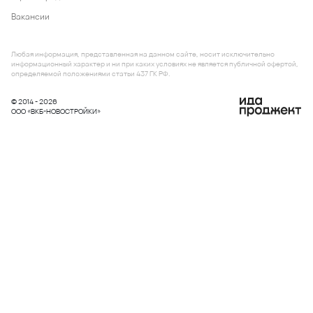
Любая информация, представленная на данном сайте, носит исключительно
информационный характер и ни при каких условиях не является публичной офертой,
определяемой положениями статьи 437 ГК РФ.
© 2014 - 2026
ООО «ВКБ-НОВОСТРОЙКИ»