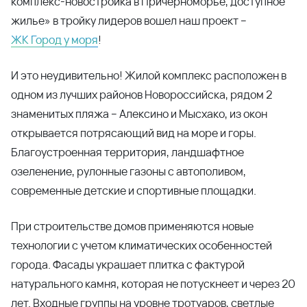
комплекс-новостройка в Причерноморье, доступное
жилье» в тройку лидеров вошел наш проект –
ЖК Город у моря
!
И это неудивительно! Жилой комплекс расположен в
одном из лучших районов Новороссийска, рядом 2
знаменитых пляжа – Алексино и Мысхако, из окон
открывается потрясающий вид на море и горы.
Благоустроенная территория, ландшафтное
озеленение, рулонные газоны с автополивом,
современные детские и спортивные площадки.
При строительстве домов применяются новые
технологии с учетом климатических особенностей
города. Фасады украшает плитка с фактурой
натурального камня, которая не потускнеет и через 20
лет. Входные группы на уровне тротуаров, светлые