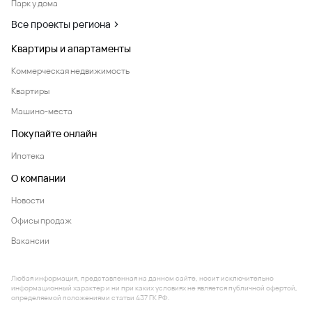
Парк у дома
Все проекты региона
Квартиры и апартаменты
Коммерческая недвижимость
Квартиры
Машино-места
Покупайте онлайн
Ипотека
О компании
Новости
Офисы продаж
Вакансии
Любая информация, представленная на данном сайте, носит исключительно
информационный характер и ни при каких условиях не является публичной офертой,
определяемой положениями статьи 437 ГК РФ.