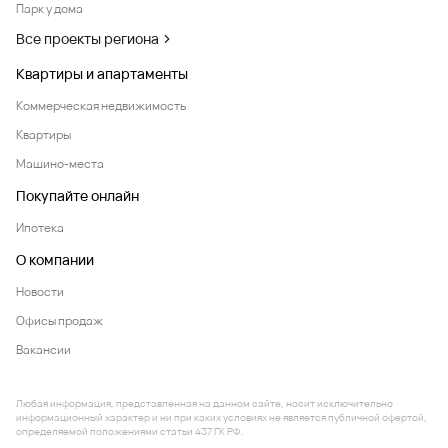
Парк у дома
Все проекты региона
Квартиры и апартаменты
Коммерческая недвижимость
Квартиры
Машино-места
Покупайте онлайн
Ипотека
О компании
Новости
Офисы продаж
Вакансии
Любая информация, представленная на данном сайте, носит исключительно
информационный характер и ни при каких условиях не является публичной офертой,
определяемой положениями статьи 437 ГК РФ.