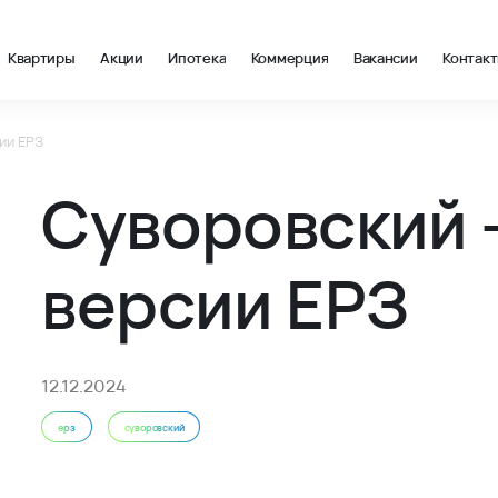
Квартиры
Акции
Ипотека
Коммерция
Вакансии
Контак
ии ЕРЗ
 ВКБ-Новостройки - ВКБ-Новостройки
Суворовский -
версии ЕРЗ
12.12.2024
ерз
суворовский