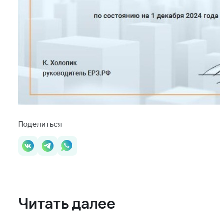
Проекты в регионе
Квартиры и апартаменты
Восточный
Коммерческая недвижимость
Молодежный 2
Квартиры
арк у дома
Машино-места
се проекты региона
ставленная на данном сайте, носит исключительно информационный
 условиях не является публичной офертой, определяемой положениями