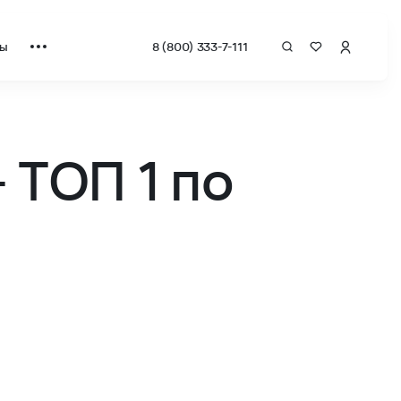
ты
8 (800) 333-7-111
 ТОП 1 по