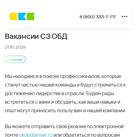
8 (800) 333-7-111
Новости
Вакансии СЗ ОБД
Вакансии СЗ ОБД - Новости и акции ВКБ-Новостройки - 
21.10.2024
вакансии
Мы находимся в поиске профессионалов, которые
станут частью нашей команды и будут стремиться к
достижению лидерства в отрасли. Будем рады
встретиться с вами и обсудить, как ваши навыки и
опыт могут приносить пользу вам и нашей компании.
Вы можете отправить своё резюме по электронной
почте
okobd@mail.ru
или обратиться по вопросам