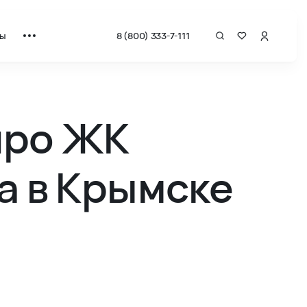
ты
8 (800) 333-7-111
про ЖК
 в Крымске