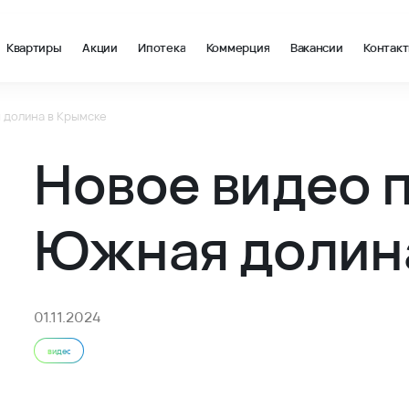
Квартиры
Акции
Ипотека
Коммерция
Вакансии
Контак
 долина в Крымске
ти и акции ВКБ-Новостройки - ВКБ-Новостройки
Новое видео 
Южная долина
01.11.2024
видео