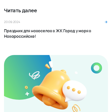
эксперта по
недвижимости
Для вас сделают подбор квартиры по
индивидуальным параметрам
Оставить заявку
8 (800) 333-7-111
Заказать звонок
У вас появились вопросы?
Напишите нам