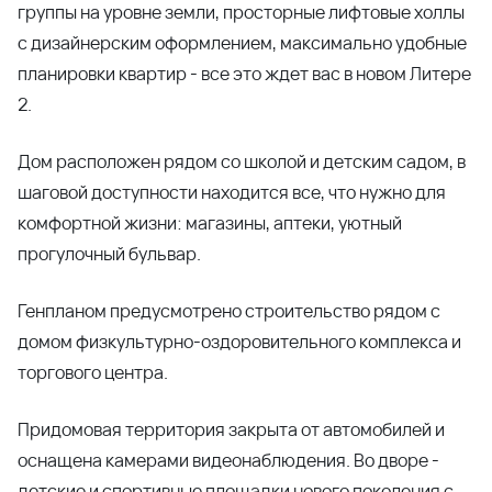
торгового центра.
Придомовая территория закрыта от автомобилей и
оснащена камерами видеонаблюдения. Во дворе -
детские и спортивные площадки нового поколения с
безопасным прорезиненным покрытием, уличные
тренажеры, комфортные зоны отдыха, рулонные
газоны с автополивом.
Все квартиры сдаются с улучшенной отделкой.
Надежная входная дверь с увеличенной толщиной
полотна, стильные межкомнатные двери, виниловые
обои пастельных тонов, матовые натяжные потолки,
вся необходимая сантехника. Особенностью квартир
в Литере 2 является наличие панорамного выхода на