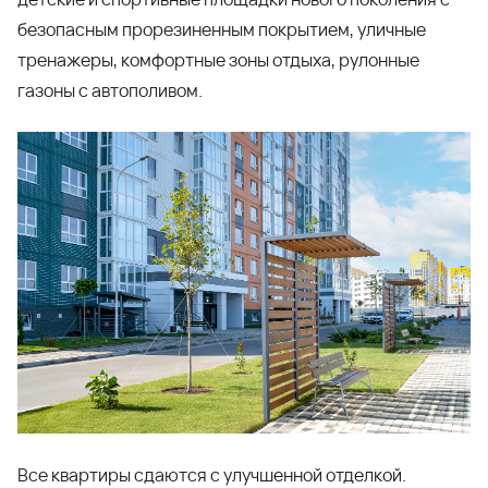
балкон - такое дизайнерское решение визуально
увеличивает площадь комнаты придает особый стиль
квартире. Есть варианты квартир с установленным
кухонным гарнитуром и техникой.
На старте продаж в
Литере 2
можно купить квартиру
по самой выгодной цене! Звоните прямо сейчас по
телефону
8 800 333-7-111
или оставляйте заявку на
сайте.
Дом сдан, качественный ремонт готов, осталось
только получить ключи и переехать!
Поделиться