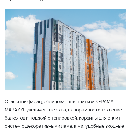
Стильный фасад, облицованный плиткой KERAMA
MARAZZI, увеличенные окна, панорамное остекление
балконов и лоджий с тонировкой, корзины для сплит
систем с декоративными ламелями, удобные входные
группы на уровне земли, просторные лифтовые холлы
с дизайнерским оформлением, максимально удобные
планировки квартир - все это ждет вас в новом Литере
2.
Дом расположен рядом со школой и детским садом, в
шаговой доступности находится все, что нужно для
комфортной жизни: магазины, аптеки, уютный
прогулочный бульвар.
Генпланом предусмотрено строительство рядом с
домом физкультурно-оздоровительного комплекса и