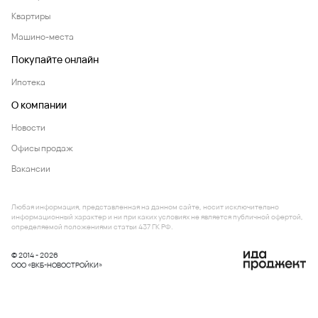
Квартиры
Машино-места
Покупайте онлайн
Ипотека
О компании
Новости
Офисы продаж
Вакансии
Любая информация, представленная на данном сайте, носит исключительно
информационный характер и ни при каких условиях не является публичной офертой,
определяемой положениями статьи 437 ГК РФ.
© 2014 - 2026
ООО «ВКБ-НОВОСТРОЙКИ»