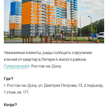
1 этаж, кв. 171
Когда?
С понедельника по пятницу, с 9:00 до 16:00. Перерыв
с 12:30 до 13:30. Суббота и воскресенье – выходные.
Ключи будут выдаваться до 12 июля 2024 г.
Что взять с собой?
договор долевого участия или купли-продажи;
паспорт.
По всем вопросам вы можете обратиться к
представителям застройщика:
89185916643
Вячеслав Витальевич;
89884632039
Людмила Валерьевна.