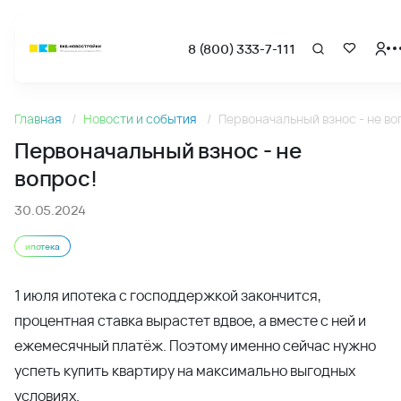
8 (800) 333-7-111
Новости
Главная
Новости и события
Первоначальный взнос - не во
Первоначальный взнос - не вопрос! - Новости и акции В
Первоначальный взнос - не
вопрос!
30.05.2024
ипотека
1 июля ипотека с господдержкой закончится,
процентная ставка вырастет вдвое, а вместе с ней и
ежемесячный платёж. Поэтому именно сейчас нужно
успеть купить квартиру на максимально выгодных
условиях.