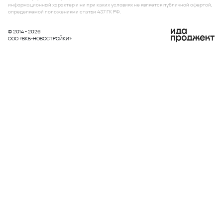
информационный характер и ни при каких условиях не является публичной офертой,
определяемой положениями статьи 437 ГК РФ.
© 2014 - 2026
ООО «ВКБ-НОВОСТРОЙКИ»