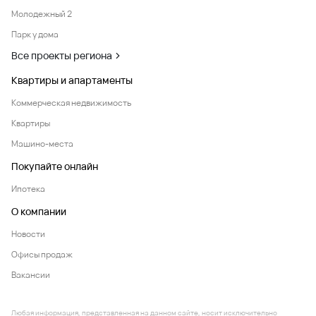
Молодежный 2
Парк у дома
Все проекты региона
Квартиры и апартаменты
Коммерческая недвижимость
Квартиры
Машино-места
Покупайте онлайн
Ипотека
О компании
Новости
Офисы продаж
Вакансии
Любая информация, представленная на данном сайте, носит исключительно