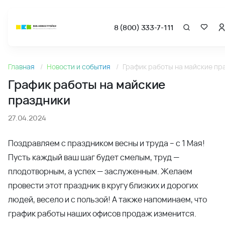
8 (800) 333-7-111
Новости
Главная
Новости и события
График работы на майские пр
График работы на майские праздники - Новости и акции
График работы на майские
праздники
27.04.2024
Поздравляем с праздником весны и труда – с 1 Мая!
Пусть каждый ваш шаг будет смелым, труд —
плодотворным, а успех — заслуженным. Желаем
провести этот праздник в кругу близких и дорогих
людей, весело и с пользой! А также напоминаем, что
график работы наших офисов продаж изменится.