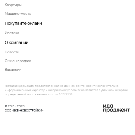
Квартиры
Машино-места
Покупайте онлайн
Ипотека
О компании
Новости
Офисы продаж
Вакансии
Любая информация, представленная на данном сайте, носит исключительно
информационный характер и ни при каких условиях не является публичной офертой,
определяемой положениями статьи 437 ГК РФ.
© 2014 - 2026
ООО «ВКБ-НОВОСТРОЙКИ»