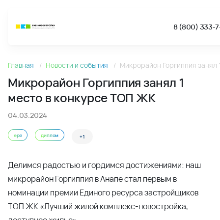
8 (800) 333-7
Новости
Главная
Новости и события
Микрорайон Горгиппия занял 
Микрорайон Горгиппия занял 1 место в конкурсе ТОП ЖК
Микрорайон Горгиппия занял 1
место в конкурсе ТОП ЖК
04.03.2024
ерз
диплом
+1
Делимся радостью и гордимся достижениями: наш
микрорайон Горгиппия в Анапе стал первым в
номинации премии Единого ресурса застройщиков
ТОП ЖК «Лучший жилой комплекс-новостройка,