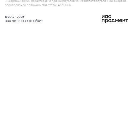
информационный характер и ни при каких условиях не является публичной офертой,
определяемой положениями статьи 437 ГК РФ.
© 2014 - 2026
ООО «ВКБ-НОВОСТРОЙКИ»