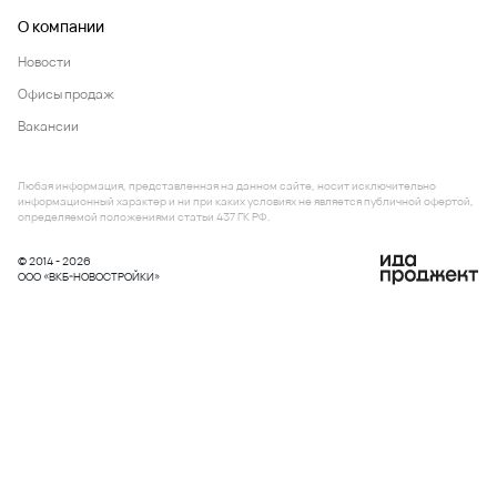
О компании
Новости
Офисы продаж
Вакансии
Любая информация, представленная на данном сайте, носит исключительно
информационный характер и ни при каких условиях не является публичной офертой,
определяемой положениями статьи 437 ГК РФ.
© 2014 - 2026
ООО «ВКБ-НОВОСТРОЙКИ»