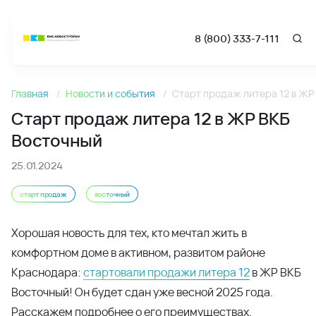
8 (800) 333-7-111
Новости
Главная
Новости и события
Старт продаж литера 12 в ЖР
Старт продаж литера 12 в ЖР ВКБ Восточный - Новости 
Старт продаж литера 12 в ЖР ВКБ
Восточный
25.01.2024
старт продаж
восточный
Хорошая новость для тех, кто мечтал жить в
комфортном доме в активном, развитом районе
Краснодара:
стартовали продажи литера 12
в ЖР ВКБ
Восточный! Он будет сдан уже весной 2025 года.
Расскажем подробнее о его преимуществах.