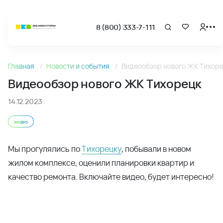
8 (800) 333-7-111
Новости
Главная
Новости и события
Видеообзор нового ЖК Тихор
Видеообзор нового ЖК Тихорецк - Новости и акции ВКБ
Видеообзор нового ЖК Тихорецк
14.12.2023
видео
Мы прогулялись по
Тихорецку
, побывали в новом
жилом комплексе, оценили планировки квартир и
качество ремонта. Включайте видео, будет интересно!