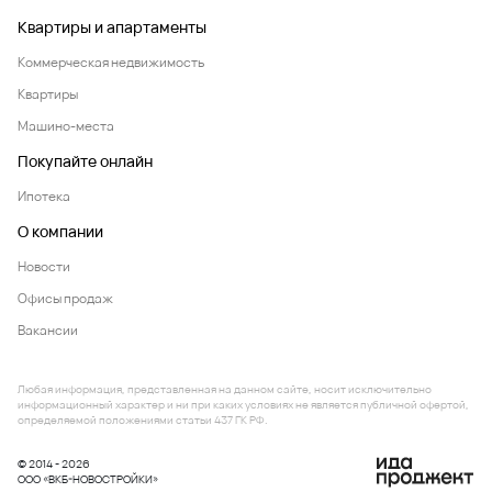
Квартиры и апартаменты
Коммерческая недвижимость
Квартиры
Машино-места
Покупайте онлайн
Ипотека
О компании
Новости
Офисы продаж
Вакансии
Любая информация, представленная на данном сайте, носит исключительно
информационный характер и ни при каких условиях не является публичной офертой,
определяемой положениями статьи 437 ГК РФ.
© 2014 - 2026
ООО «ВКБ-НОВОСТРОЙКИ»