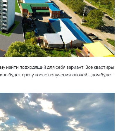
димое: две школы, три детских сада, магазины,
родуктами. Вокруг нет высокой застройки, что
им воздухом, наслаждайтесь видами! Дом будет сдан
ж, – самые выгодные цены! Примите решение уже
вартире!
о-Ахтарске? Задать вопрос, выбрать и забронировать
вьте заявку, и мы сами вам перезвоним!