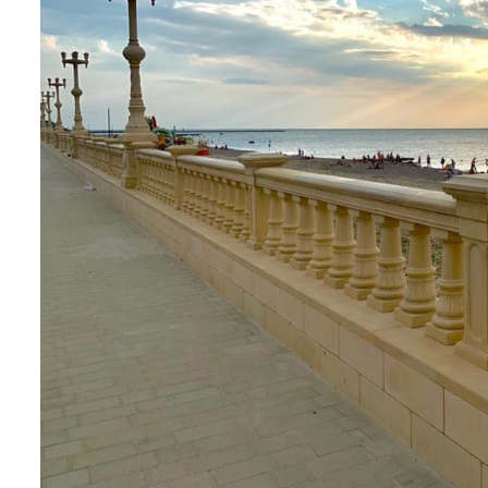
22.11.2023
Выдача ключей в литере 2 МКР Молоде
ультацию эксперта по недвижимости
иры по индивидуальным параметрам
Проекты в регионе
Квартиры и апартаменты