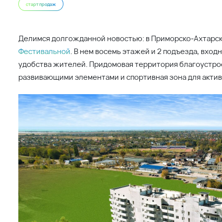
старт продаж
Делимся долгожданной новостью: в Приморско-Ахтарск
Фестивальной
. В нем восемь этажей и 2 подъезда, вхо
удобства жителей. Придомовая территория благоустрое
развивающими элементами и спортивная зона для акти
Разнообразие планировочных решений позволит каждом
сдаются с полной внутренней отделкой, и переехать мо
сдан в сентябре 2024 года.
В вашей квартире все готово для проживания: установлен
плита, подключен индивидуальный котел отопления. На
линолеум с фактурой натурального дерева, в санузлах – 
стенах.