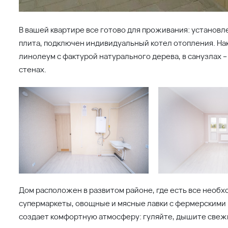
Восточный
Коммерческая недвижимость
Молодежный 2
Квартиры
арк у дома
Машино-места
се проекты региона
ставленная на данном сайте, носит исключительно информационный
 условиях не является публичной офертой, определяемой положениями