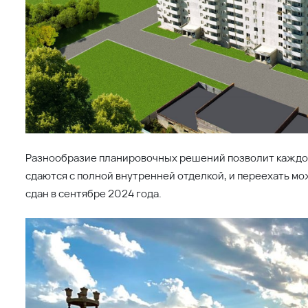
Дом расположен в развитом районе, где есть все необхо
супермаркеты, овощные и мясные лавки с фермерскими п
создает комфортную атмосферу: гуляйте, дышите свеж
уже осенью следующего года, а пока, на старте прода
сегодня, чтобы в следующем году жить в собственной к
Заинтересовались
ЖК Дом на Фестивальной
в Приморск
квартиру можно по телефону:
8 800 333-7-111
, или оста
Поделиться
Читать далее