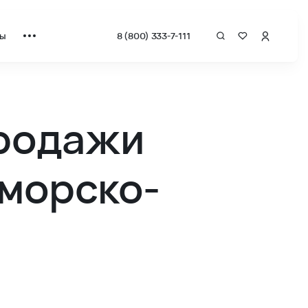
ты
8 (800) 333-7-111
продажи
иморско-