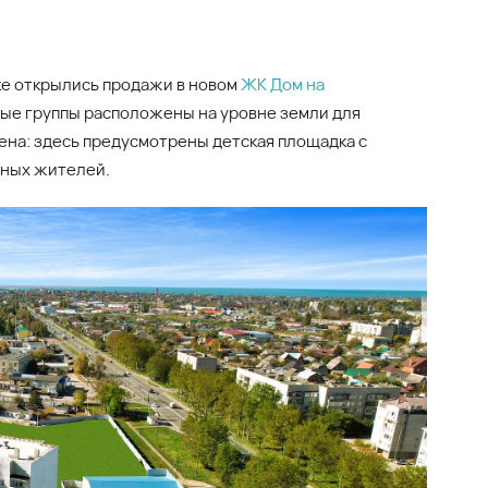
е открылись продажи в новом
ЖК Дом на
дные группы расположены на уровне земли для
на: здесь предусмотрены детская площадка с
вных жителей.
у найти подходящий для себя вариант. Все квартиры
жно будет сразу после получения ключей – дом будет
а вся сантехника, на кухне есть мойка и газовая
клеены светлые виниловые обои, в комнатах
керамическая плитка на полу и водостойкая краска на