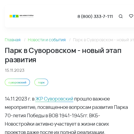
8 (800) 333-7-111
Новости
Главная
Новости и события
Парк в Суворовском - новый э
Парк в Суворовском - новый этап развития - Новости и 
Парк в Суворовском - новый этап
развития
15.11.2023
суворовский
парк
14.11.2023 г. в
ЖР Суворовский
прошло важное
мероприятие, посвященное вопросам развития Парка
70-летия Победы в ВОВ 1941-1945гг. ВКБ-
Новостройки активно участвует в жизни своих
проектов даже после их полной реализации.