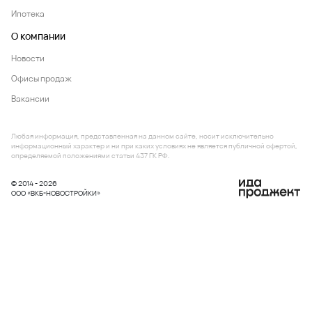
Ипотека
О компании
Новости
Офисы продаж
Вакансии
Любая информация, представленная на данном сайте, носит исключительно
информационный характер и ни при каких условиях не является публичной офертой,
определяемой положениями статьи 437 ГК РФ.
© 2014 - 2026
ООО «ВКБ-НОВОСТРОЙКИ»