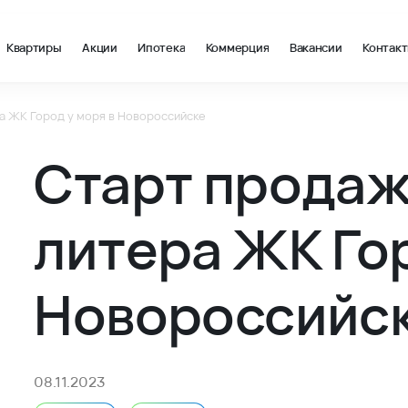
Квартиры
Акции
Ипотека
Коммерция
Вакансии
Контак
а ЖК Город у моря в Новороссийске
оссийске - Новости и акции ВКБ-Новостройки - ВКБ-Новостро
Старт продаж
литера ЖК Гор
Новороссийс
08.11.2023