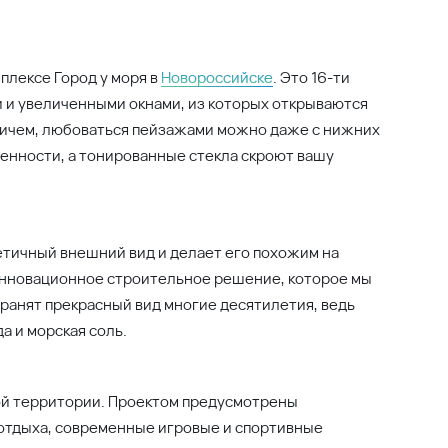
плексе Город у моря в
Новороссийске
. Это 16-ти
и увеличенными окнами, из которых открываются
Причем, любоваться пейзажами можно даже с нижних
енности, а тонированные стекла скроют вашу
етичный внешний вид и делает его похожим на
инновационное строительное решение, которое мы
хранят прекрасный вид многие десятилетия, ведь
а и морская соль.