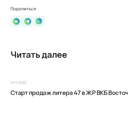
В скором времени начнется благоустройство придомов
дизайнерское ландшафтное озеленение, уютные зоны 
площадки для детей и взрослых с развивающими аттра