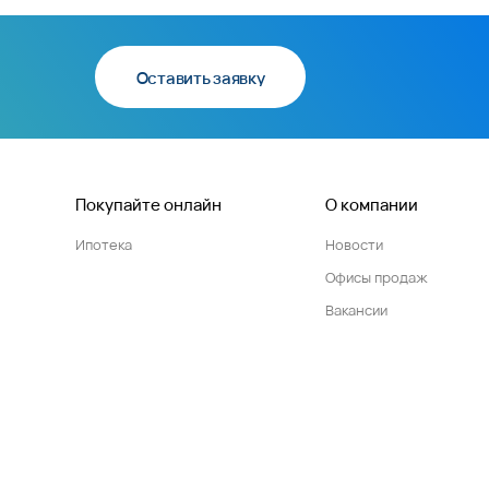
у моря: запланировано строительство школы и двух
ется вставать на час раньше, чтобы отвезти ребенка
ом!
аркингов: больше не придется подолгу искать место
знеса в жилом комплексе также есть все
 открыть магазин, кондитерскую, салон красоты или
ортивный зал с бассейном.