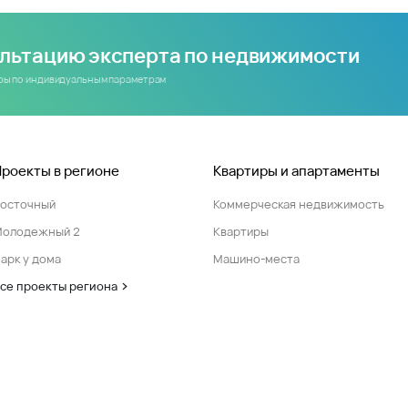
Семьям с детьми будет очень комфортно жить в Городе 
детских садов, а также музыкальной школы. Вам не прид
на учебу - вместо этого насладитесь семейным завтрак
Для автомобилистов предусмотрено 5 многоуровневых п
и переживать о безопасности машины. Для развития би
возможности: есть коммерческие помещения, где можно
фитнес-клуб. Для активных жителей будет построен сп