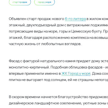
старт продаж
город у моря
Объявлен старт продаж нового
6-го литера
в жилом ком
этажный, двухподъездный дом с витражными лоджиями 
потрясающие виды на море, горы и Цемесскую бухту. 
этажей, благодаря расположению комплекса на возвыш
частную жизнь от любопытных взглядов.
Фасад с фактурой натурального камня придает дому эст
монолитно-кирпичный. Подобная облицовка фасадов - 
впервые применили именно в
ЖК Город у моря
. Дома со
плитка не выгорает под солнцем, ей не страшны непогод