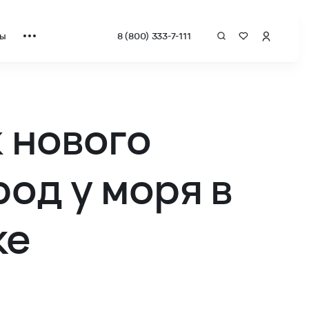
ты
8 (800) 333-7-111
йки
 нового
од у моря в
ке