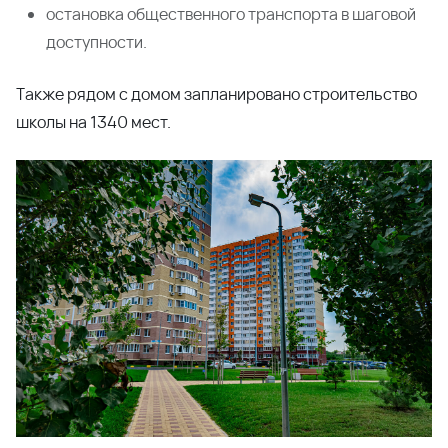
новостей и акций
Подпишитесь на рассылку
Подписаться
Даю согласие на обработку персональных данных и
подтверждаю, что ознакомлен c
Политикой обработки
персональных данных ООО "ВКБ-Новостройки
Заказать
консультацию
эксперта по
недвижимости
Для вас сделают подбор квартиры по