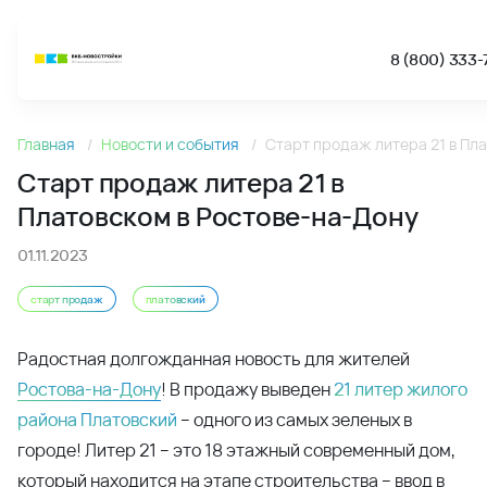
8 (800) 333-7-111
Новости
Старт продаж литера 21 в
Старт продаж литера 21 в Платовском в Ростове-на-Дон
Платовском в Ростове-на-Дону
01.11.2023
старт продаж
платовский
Радостная долгожданная новость для жителей
Ростова-на-Дону
! В продажу выведен
21 литер жилого
района Платовский
– одного из самых зеленых в
городе! Литер 21 – это 18 этажный современный дом,
который находится на этапе строительства – ввод в
эксплуатацию запланирован на лето 2024 года.