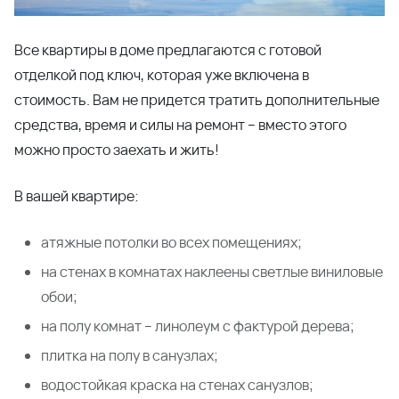
Ростовского моря. Внутри района мы
придерживаемся принципа неплотной застройки,
чтобы вам было комфортно находиться на придомовой
территории. Удобные широкие аллеи создают
ощущение воздушности пространства и благоприятно
влияют на эмоциональное состояние. А обилие зелени,
сосновый бор и море рядом делают жилой район еще
более привлекательным.
В Платовском уже есть все необходимое для
комфортной жизни: продуктовые и хозяйственные
магазины, аптеки, салоны красоты. Мы
предусмотрели:
современные детские и спортивные площадки;
детский сад на 190 мест;