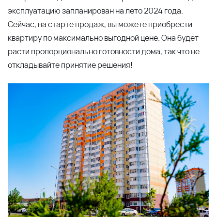
Сейчас, на старте продаж, вы можете приобрести
квартиру по максимально выгодной цене. Она будет
расти пропорционально готовности дома, так что не
откладывайте принятие решения!
Представлено большое разнообразие планировочных
решений, так что каждый обязательно найдет для
себя подходящее. В продаже студии, одно-, двух- и
трехкомнатные квартиры площадью от 26 кв.м до 85
кв.м.
Все квартиры в доме предлагаются с готовой
отделкой под ключ, которая уже включена в
стоимость. Вам не придется тратить дополнительные
средства, время и силы на ремонт – вместо этого