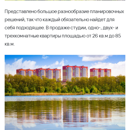
можно просто заехать и жить!
В вашей квартире:
атяжные потолки во всех помещениях;
на стенах в комнатах наклеены светлые виниловые
обои;
на полу комнат – линолеум с фактурой дерева;
плитка на полу в санузлах;
водостойкая краска на стенах санузлов;
установлена вся сантехника и радиаторы;
мойка и электрическая плита на кухне.
ЖР Платовский
– современный и
быстроразвивающийся, он расположился на берегу