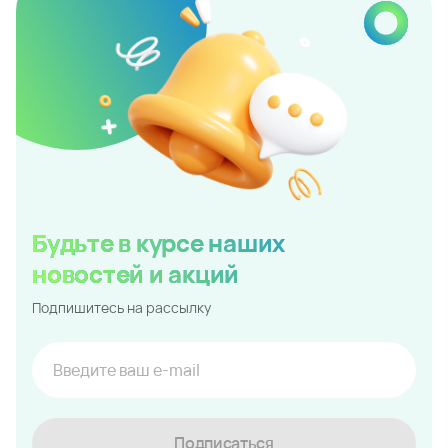
Восточный
Молодежный 2
Парк у дома
Все проекты региона
Квартиры и апартаменты
Коммерческая недвижимость
Квартиры
Машино-места
Покупайте онлайн
Ипотека
О компании
Новости
Офисы продаж
Вакансии