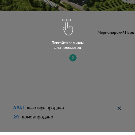
Черноморский Парк
Двигайте пальцем
для просмотра
2
8 841
квартира продана
29
домов продано