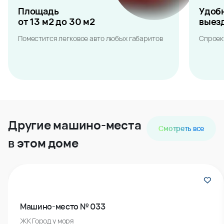
Площадь
Удоб
от 13 м2 до 30 м2
выез
Поместится легковое авто любых габаритов
Спроек
Другие машино-места
Смотреть все
в этом доме
Машино-место № 033
ЖК Город у моря