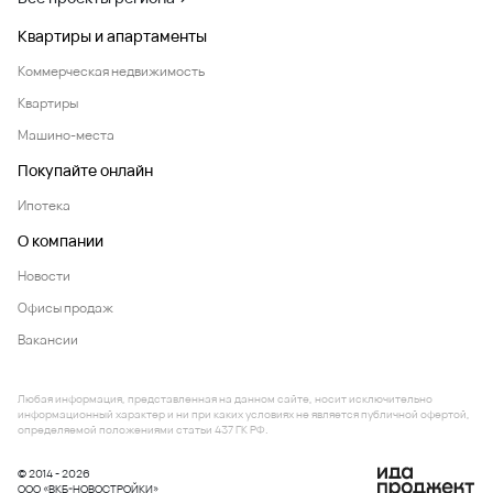
Квартиры и апартаменты
Коммерческая недвижимость
Квартиры
Машино-места
Покупайте онлайн
Ипотека
О компании
Новости
Офисы продаж
Вакансии
Любая информация, представленная на данном сайте, носит исключительно
информационный характер и ни при каких условиях не является публичной офертой,
определяемой положениями статьи 437 ГК РФ.
© 2014 - 2026
ООО «ВКБ-НОВОСТРОЙКИ»