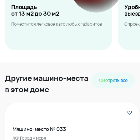
Площадь
Удоб
от 13 м2 до 30 м2
выез
Поместится легковое авто любых габаритов
Спроек
Другие машино-места
Смотреть все
в этом доме
Машино-место № 033
ЖК Город у моря