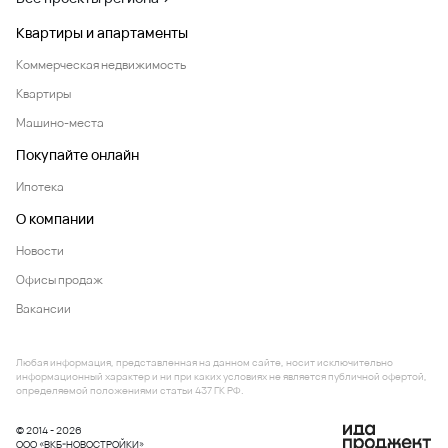
Квартиры и апартаменты
Коммерческая недвижимость
Квартиры
Машино-места
Покупайте онлайн
Ипотека
О компании
Новости
Офисы продаж
Вакансии
Любая информация, представленная на данном сайте, носит исключительно
информационный характер и ни при каких условиях не является публичной офертой,
определяемой положениями статьи 437 ГК РФ.
© 2014 - 2026
ООО «ВКБ-НОВОСТРОЙКИ»