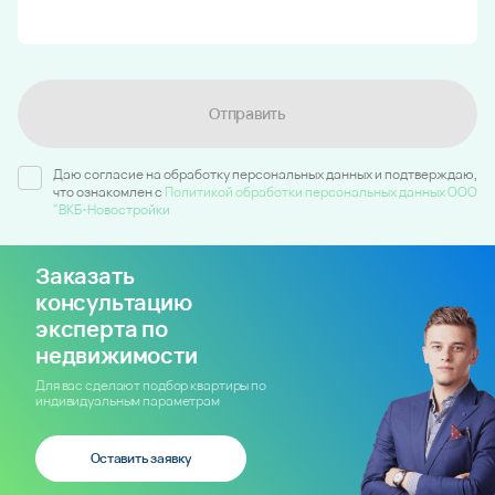
Отправить
Даю согласие на обработку персональных данных и подтверждаю,
что ознакомлен c
Политикой обработки персональных данных ООО
"ВКБ-Новостройки
Заказать
консультацию
эксперта по
недвижимости
Для вас сделают подбор квартиры по
индивидуальным параметрам
Оставить заявку