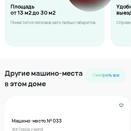
Площадь
Удоб
от 13 м2 до 30 м2
выез
Поместится легковое авто любых габаритов
Спроек
Другие машино-места
Смотреть все
в этом доме
Машино-место № 033
ЖК Город у моря