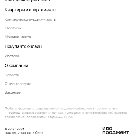
Квартиры и апартаменты
Коммерческая недвижимость
Квартиры
Машино-места
Покупайте онлайн
Ипотека
О компании
Новости
Офисы продаж
Вакансии
Любая информация, представленная на данном сайте, носит исключительно
информационный характер и ни при каких условиях не является публичной офертой,
определяемой положениями статьи 437 ГК РФ.
© 2014 - 2026
ООО «ВКБ-НОВОСТРОЙКИ»