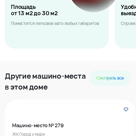
Площадь
Удоб
от 13 м2 до 30 м2
выез
Поместится легковое авто любых габаритов
Спроек
Другие машино-места
Смотреть все
в этом доме
Машино-место № 279
ЖК Город у моря