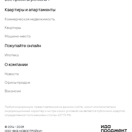
Квартиры и апартаменты
Коммерческая недвижимость
Квартиры
Машино-места
Покупайте онлайн
Ипотека
О компании
Новости
Офисы продаж
Вакансии
Любая информация, представленная на данном сайте, носит исключительно
информационный характер и ни при каких условиях не является публичной офертой,
определяемой положениями статьи 437 ГК РФ.
© 2014 - 2026
ООО «ВКБ-НОВОСТРОЙКИ»