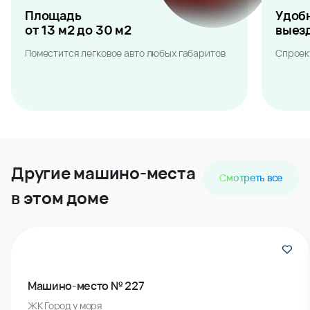
Площадь
Удоб
от 13 м2 до 30 м2
выез
Поместится легковое авто любых габаритов
Спроек
Другие машино-места
Смотреть все
в этом доме
Машино-место № 227
ЖК Город у моря