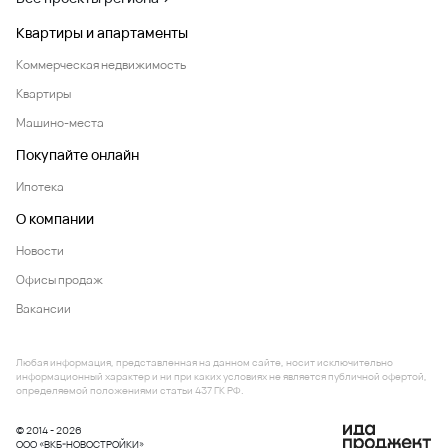
Квартиры и апартаменты
Коммерческая недвижимость
Квартиры
Машино-места
Покупайте онлайн
Ипотека
О компании
Новости
Офисы продаж
Вакансии
Любая информация, представленная на данном сайте, носит исключительно
информационный характер и ни при каких условиях не является публичной офертой,
определяемой положениями статьи 437 ГК РФ.
© 2014 - 2026
ООО «ВКБ-НОВОСТРОЙКИ»