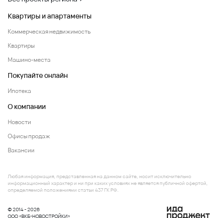
Квартиры и апартаменты
Коммерческая недвижимость
Квартиры
Машино-места
Покупайте онлайн
Ипотека
О компании
Новости
Офисы продаж
Вакансии
Любая информация, представленная на данном сайте, носит исключительно
информационный характер и ни при каких условиях не является публичной офертой,
определяемой положениями статьи 437 ГК РФ.
© 2014 - 2026
ООО «ВКБ-НОВОСТРОЙКИ»