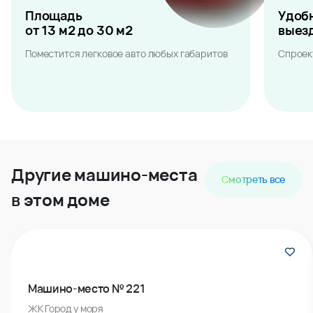
Площадь
Удоб
от 13 м2 до 30 м2
выез
Поместится легковое авто любых габаритов
Спроек
Другие машино-места
Смотреть все
в этом доме
Машино-место № 221
ЖК Город у моря