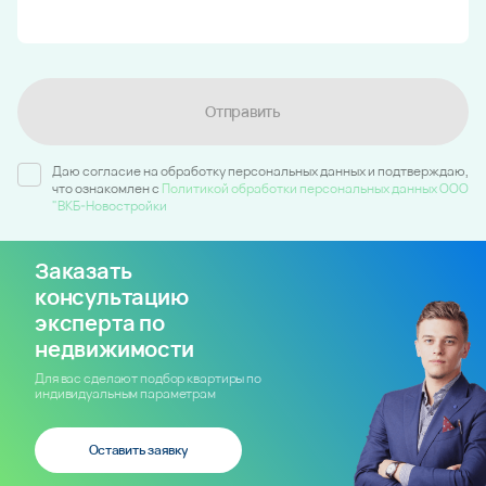
Отправить
Даю согласие на обработку персональных данных и подтверждаю,
что ознакомлен c
Политикой обработки персональных данных ООО
"ВКБ-Новостройки
Заказать
консультацию
эксперта по
недвижимости
Для вас сделают подбор квартиры по
индивидуальным параметрам
Оставить заявку