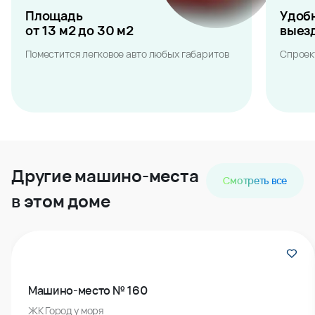
Площадь
Удоб
от 13 м2 до 30 м2
выез
Поместится легковое авто любых габаритов
Спроек
Другие машино-места
Смотреть все
в этом доме
Машино-место № 160
ЖК Город у моря