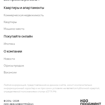
Квартиры и апартаменты
Коммерческая недвижимость
Квартиры
Машино-места
Покупайте онлайн
Ипотека
О компании
Новости
Офисы продаж
Вакансии
Любая информация, представленная на данном сайте, носит исключительно
информационный характер и ни при каких условиях не является публичной офертой,
определяемой положениями статьи 437 ГК РФ.
© 2014 - 2026
ООО «ВКБ-НОВОСТРОЙКИ»