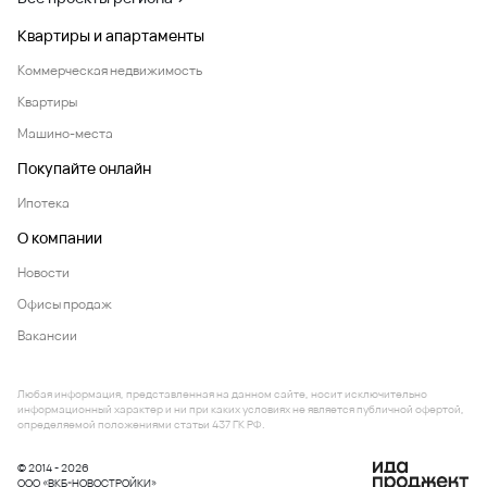
Квартиры и апартаменты
Коммерческая недвижимость
Квартиры
Машино-места
Покупайте онлайн
Ипотека
О компании
Новости
Офисы продаж
Вакансии
Любая информация, представленная на данном сайте, носит исключительно
информационный характер и ни при каких условиях не является публичной офертой,
определяемой положениями статьи 437 ГК РФ.
© 2014 - 2026
ООО «ВКБ-НОВОСТРОЙКИ»