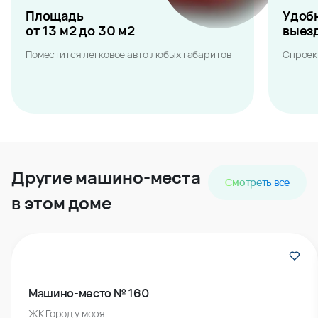
Площадь
Удоб
от 13 м2 до 30 м2
выез
Поместится легковое авто любых габаритов
Спроек
Другие машино-места
Смотреть все
в этом доме
Машино-место № 160
ЖК Город у моря