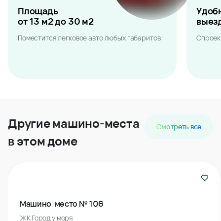
Площадь
Удоб
от 13 м2 до 30 м2
выез
Поместится легковое авто любых габаритов
Спроек
Другие машино-места
Смотреть все
в этом доме
Машино-место № 106
ЖК Город у моря