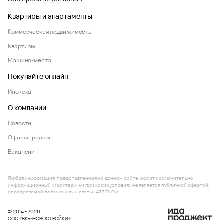
Квартиры и апартаменты
Коммерческая недвижимость
Квартиры
Машино-места
Покупайте онлайн
Ипотека
О компании
Новости
Офисы продаж
Вакансии
Любая информация, представленная на данном сайте, носит исключительно
информационный характер и ни при каких условиях не является публичной офертой,
определяемой положениями статьи 437 ГК РФ.
© 2014 - 2026
ООО «ВКБ-НОВОСТРОЙКИ»