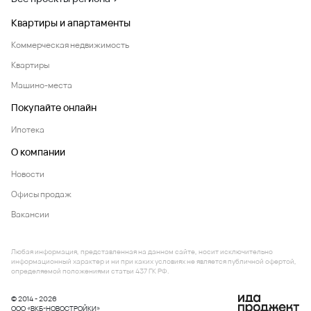
Квартиры и апартаменты
Коммерческая недвижимость
Квартиры
Машино-места
Покупайте онлайн
Ипотека
О компании
Новости
Офисы продаж
Вакансии
Любая информация, представленная на данном сайте, носит исключительно
информационный характер и ни при каких условиях не является публичной офертой,
определяемой положениями статьи 437 ГК РФ.
© 2014 - 2026
ООО «ВКБ-НОВОСТРОЙКИ»