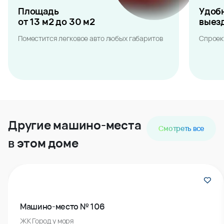
Площадь
Удоб
от 13 м2 до 30 м2
выез
Поместится легковое авто любых габаритов
Спроек
Другие машино-места
Смотреть все
в этом доме
Машино-место № 106
ЖК Город у моря