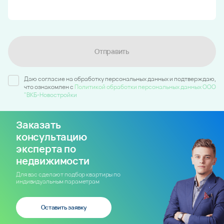
Отправить
Даю согласие на обработку персональных данных и подтверждаю,
что ознакомлен c
Политикой обработки персональных данных ООО
"ВКБ-Новостройки
Заказать
консультацию
эксперта по
недвижимости
Для вас сделают подбор квартиры по
индивидуальным параметрам
Оставить заявку