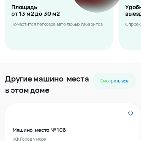
Площадь
Удоб
от 13 м2 до 30 м2
выез
Поместится легковое авто любых габаритов
Спроек
Другие машино-места
Смотреть все
в этом доме
Машино-место № 106
ЖК Город у моря