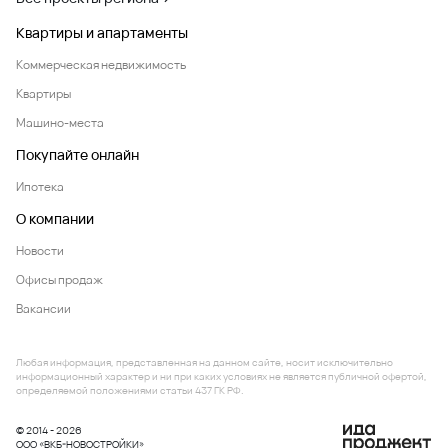
Квартиры и апартаменты
Коммерческая недвижимость
Квартиры
Машино-места
Покупайте онлайн
Ипотека
О компании
Новости
Офисы продаж
Вакансии
Любая информация, представленная на данном сайте, носит исключительно
информационный характер и ни при каких условиях не является публичной офертой,
определяемой положениями статьи 437 ГК РФ.
© 2014 - 2026
ООО «ВКБ-НОВОСТРОЙКИ»