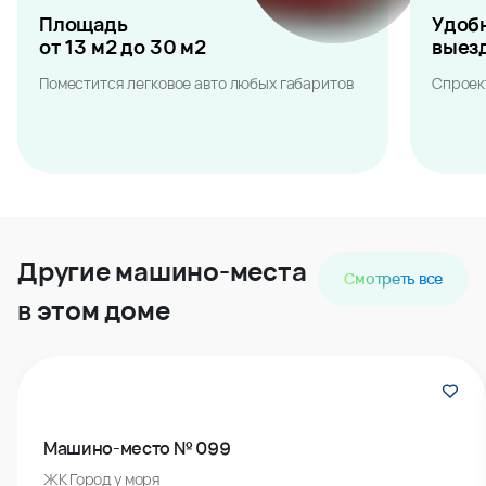
Площадь
Удоб
от 13 м2 до 30 м2
выез
Поместится легковое авто любых габаритов
Спроек
Другие машино-места
Смотреть все
в этом доме
Машино-место № 099
ЖК Город у моря