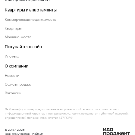
Квартиры и апартаменты
Коммерческая недвижимость
Квартиры
Машино-места
Покупайте онлайн
Ипотека
О компании
Новости
Офисы продаж
Вакансии
Любая информация, представленная на данном сайте, носит исключительно
информационный характер и ни при каких условиях не является публичной офертой,
определяемой положениями статьи 437 ГК РФ.
© 2014 - 2026
ООО «ВКБ-НОВОСТРОЙКИ»