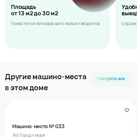
Площадь
Удоб
от 13 м2 до 30 м2
выез
Поместится легковое авто любых габаритов
Спроек
Другие машино-места
Смотреть все
в этом доме
Машино-место № 033
ЖК Город у моря