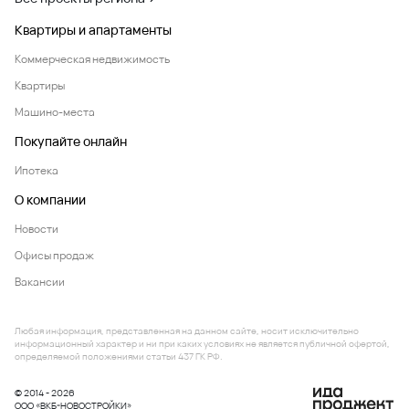
Квартиры и апартаменты
Коммерческая недвижимость
Квартиры
Машино-места
Покупайте онлайн
Ипотека
О компании
Новости
Офисы продаж
Вакансии
Любая информация, представленная на данном сайте, носит исключительно
информационный характер и ни при каких условиях не является публичной офертой,
определяемой положениями статьи 437 ГК РФ.
© 2014 - 2026
ООО «ВКБ-НОВОСТРОЙКИ»