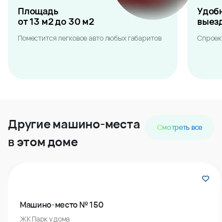
Площадь
Удоб
от 13 м2 до 30 м2
выез
Поместится легковое авто любых габаритов
Спроек
Другие машино-места
Смотреть все
в этом доме
Машино-место № 150
ЖК Парк у дома