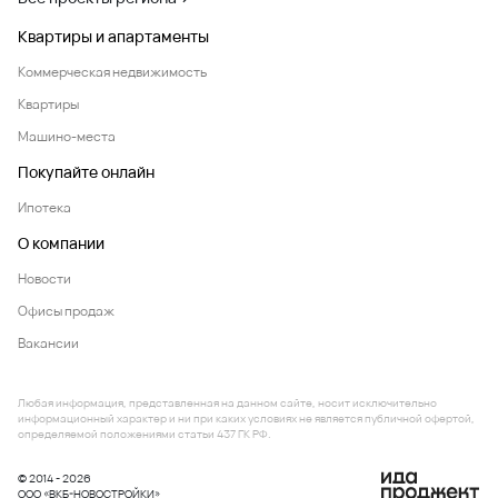
Квартиры и апартаменты
Коммерческая недвижимость
Квартиры
Машино-места
Покупайте онлайн
Ипотека
О компании
Новости
Офисы продаж
Вакансии
Любая информация, представленная на данном сайте, носит исключительно
информационный характер и ни при каких условиях не является публичной офертой,
определяемой положениями статьи 437 ГК РФ.
© 2014 - 2026
ООО «ВКБ-НОВОСТРОЙКИ»