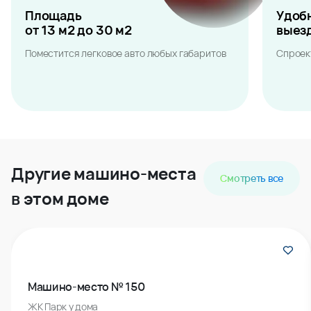
Площадь
Удоб
от 13 м2 до 30 м2
выез
Поместится легковое авто любых габаритов
Спроек
Другие машино-места
Смотреть все
в этом доме
Машино-место № 150
ЖК Парк у дома