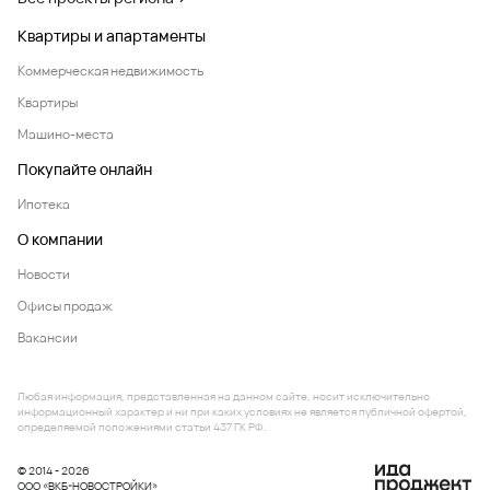
Квартиры и апартаменты
Коммерческая недвижимость
Квартиры
Машино-места
Покупайте онлайн
Ипотека
О компании
Новости
Офисы продаж
Вакансии
Любая информация, представленная на данном сайте, носит исключительно
информационный характер и ни при каких условиях не является публичной офертой,
определяемой положениями статьи 437 ГК РФ.
© 2014 - 2026
ООО «ВКБ-НОВОСТРОЙКИ»