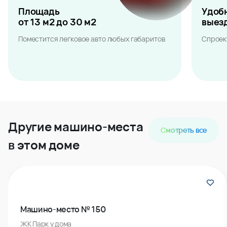
Площадь
Удоб
от 13 м2 до 30 м2
выез
Поместится легковое авто любых габаритов
Спроек
Другие машино-места
Смотреть все
в этом доме
Машино-место № 150
ЖК Парк у дома