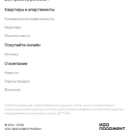
Квартиры и апартаменты
Коммерческая недвижимость
Квартиры
Машино-места
Покупайте онлайн
Ипотека
О компании
Новости
Офисы продаж
Вакансии
Любая информация, представленная на данном сайте, носит исключительно
информационный характер и ни при каких условиях не является публичной офертой,
определяемой положениями статьи 437 ГК РФ.
© 2014 - 2026
ООО «ВКБ-НОВОСТРОЙКИ»