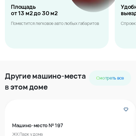
Площадь
Удоб
от 13 м2 до 30 м2
выез
Поместится легковое авто любых габаритов
Спроек
Другие машино-места
Смотреть все
в этом доме
Машино-место № 197
ЖК Парк у дома