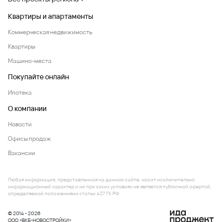
Квартиры и апартаменты
Коммерческая недвижимость
Квартиры
Машино-места
Покупайте онлайн
Ипотека
О компании
Новости
Офисы продаж
Вакансии
Любая информация, представленная на данном сайте, носит исключительно
информационный характер и ни при каких условиях не является публичной офертой,
определяемой положениями статьи 437 ГК РФ.
© 2014 - 2026
ООО «ВКБ-НОВОСТРОЙКИ»